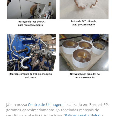
Já em nosso
Centro de Usinagem
localizado em Barueri-SP,
geramos aproximadamente 2,5 toneladas mensais de
resíduos de plásticos industriais (
Policarbonato
,
Nylon
e