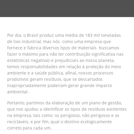
Por dia, o Brasil produz uma média de 183 mil toneladas
de lixo industrial, mas nós como uma empresa que
fornece e fabrica diversos tipos de materiais buscamos
fazer o máximo para não ter contribuição significativa nas
estatísticas negativas e prejudiciais ao nosso planeta,
temos responsabilidades em relação à proteção do meio
ambiente e a saúde pública, afinal, nossos processos
produtivos geram resíduos, que se descartados
inapropriadamente poderiam gerar grande impacto
ambiental.
Portanto, partimos da elaboração de um plano de gestão,
que nos ajudou a identificar os tipos de resíduos existentes
na empresa, tais como: os perigosos, não perigosos e os
recicláveis; e por fim, qual o destino ecologicamente
correto para cada um.