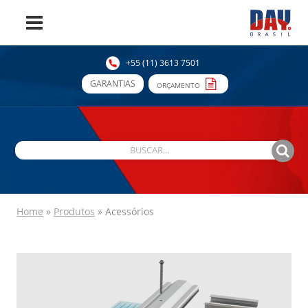
+55 (11) 3613 7501
GARANTIAS
ORÇAMENTO
Home
»
Produtos
»
Acessórios