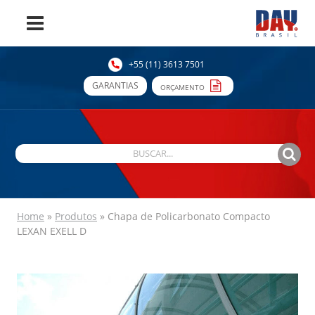
+55 (11) 3613 7501
GARANTIAS
ORÇAMENTO
Home
»
Produtos
»
Chapa de Policarbonato Compacto
LEXAN EXELL D