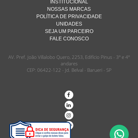
INSTITUCIONAL
NOSSAS MARCAS
POLÍTICA DE PRIVACIDADE
UNIDADES
SEJA UM PARCEIRO
FALE CONOSCO
AV. Pref. João Villalobo Quero, 2253, Edifício Pinus - 3º e 4º
andares
CEP: 06422-122 - Jd. Belval - Barueri - SP
BLOG