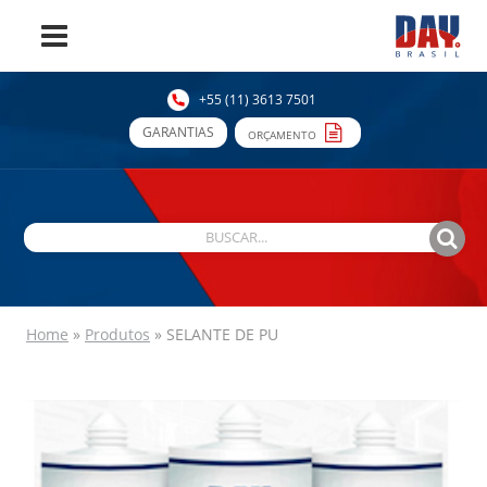
+55 (11) 3613 7501
GARANTIAS
ORÇAMENTO
Home
»
Produtos
»
SELANTE DE PU