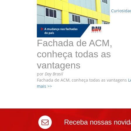
Curiosida
Fachada de ACM,
conheça todas as
vantagens
por
Day Brasil
Fachada de ACM, conheça todas as vantagens
L
mais >>
Receba nossas novid