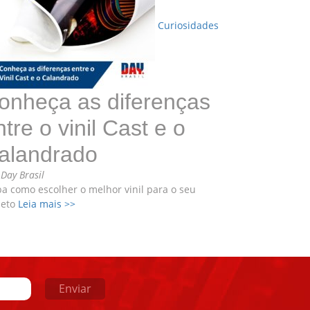
Curiosidades
onheça as diferenças
ntre o vinil Cast e o
alandrado
r
Day Brasil
ba como escolher o melhor vinil para o seu
jeto
Leia mais >>
Enviar