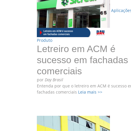
Aplicaçõe
Produto
Letreiro em ACM é
sucesso em fachadas
comerciais
por
Day Brasil
Entenda por que o letreiro em ACM é sucesso 
fachadas comerciais
Leia mais >>