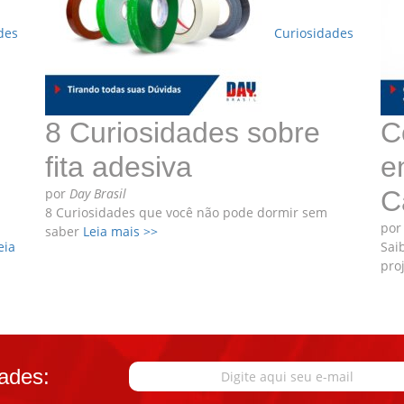
des
Curiosidades
8 Curiosidades sobre
C
fita adesiva
e
por
Day Brasil
C
8 Curiosidades que você não pode dormir sem
po
saber
Leia mais >>
eia
Sai
pro
ades: