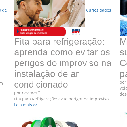
s de
Curiosidades
Fita para refrigeração:
M
aprenda como evitar os
s
perigos do improviso na
C
instalação de ar
p
condicionado
po
em
Vej
por
Day Brasil
des
Fita para Refrigeração: evite perigos de improviso
Leia mais >>