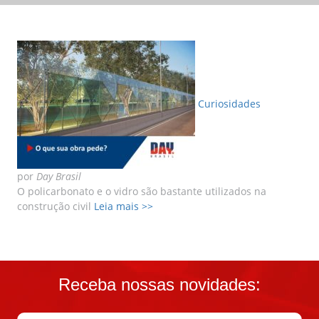
LER MAIS
LER MAIS
Curiosidades
por
Day Brasil
O policarbonato e o vidro são bastante utilizados na
construção civil
Leia mais >>
Receba nossas novidades: