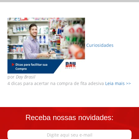
LER MAIS
LER MAIS
Curiosidades
por
Day Brasil
4 dicas para acertar na compra de fita adesiva
Leia mais >>
Receba nossas novidades: