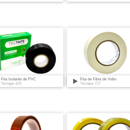
Fita Isolante de PVC
Fita de Fibra de Vidro
Tectape 425
Tectape 727