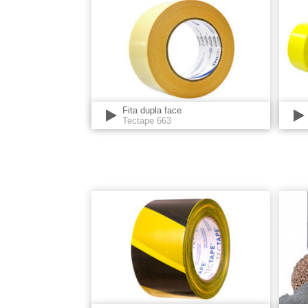
Fita dupla face
Tectape 663