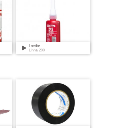
Loctite
Linha 200