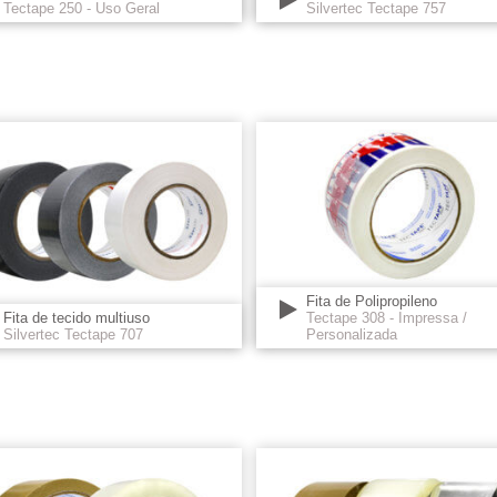
Tectape 250 - Uso Geral
Silvertec Tectape 757
Fita de Polipropileno
Fita de tecido multiuso
Tectape 308 - Impressa /
Silvertec Tectape 707
Personalizada