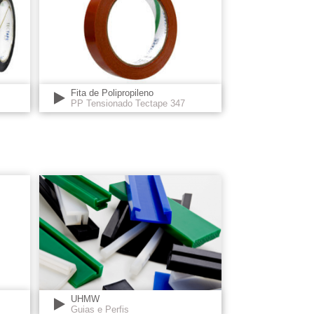
Fita de Polipropileno
PP Tensionado Tectape 347
UHMW
Guias e Perfis