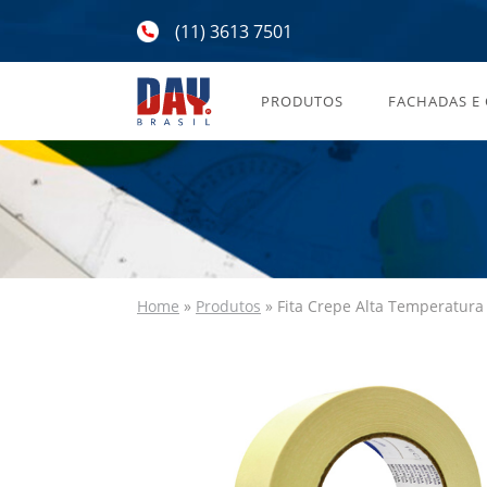
(11) 3613 7501
PRODUTOS
FACHADAS E
Home
»
Produtos
»
Fita Crepe Alta Temperatura