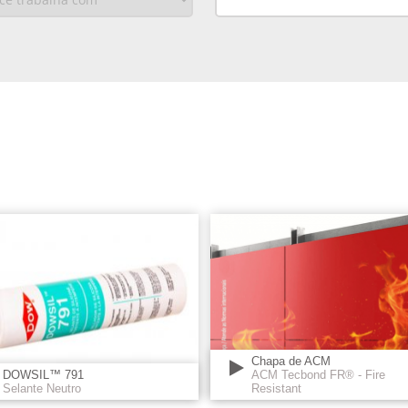
Chapa de ACM
DOWSIL™ 791
ACM Tecbond FR® - Fire
Selante Neutro
Resistant