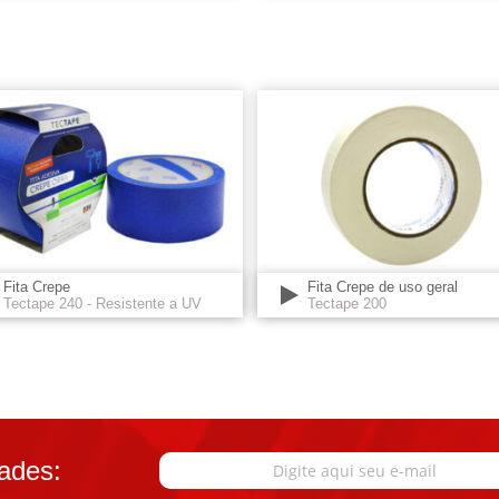
Fita Crepe
Fita Crepe de uso geral
Tectape 240 - Resistente a UV
Tectape 200
ades: