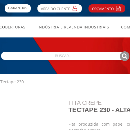
GARANTIAS
ÁREA DO CLIENTE
ORÇAMENTO
 COBERTURAS
INDÚSTRIA E REVENDA INDUSTRIAIS
COM
 Tectape 230
FITA CREPE
TECTAPE 230 - AL
Fita produzida com papel c