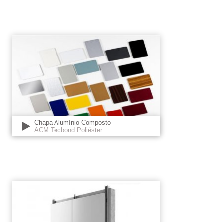
Chapa Alumínio Composto
ACM Tecbond Poliéster