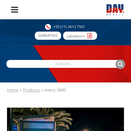
+55 (11) 3613 7501
GARANTIAS
ORÇAMENTO
Home
»
Produtos
»
Avery 3800