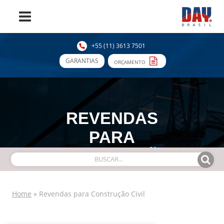
+55 (11) 3613 7501
GARANTIAS
ORÇAMENTO
REVENDAS
PARA
CONSTRUÇÃO
CIVIL
Home
»
Revendas para Construção Civil