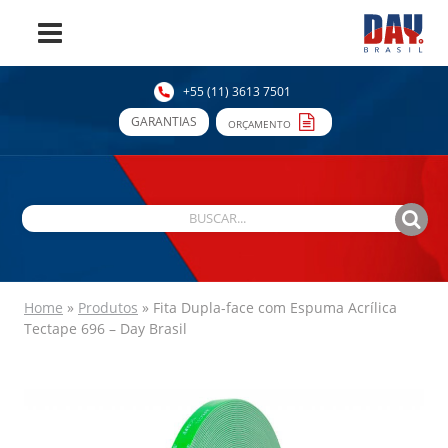
+55 (11) 3613 7501
GARANTIAS
ORÇAMENTO
Home
»
Produtos
»
Fita Dupla-face com Espuma Acrílica
Tectape 696 – Day Brasil