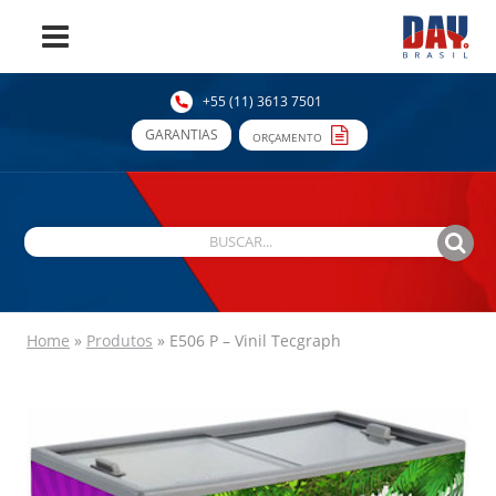
+55 (11) 3613 7501
GARANTIAS
ORÇAMENTO
Home
»
Produtos
»
E506 P – Vinil Tecgraph