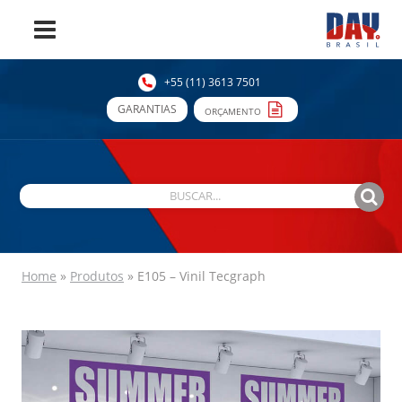
+55 (11) 3613 7501
GARANTIAS
ORÇAMENTO
Home
»
Produtos
»
E105 – Vinil Tecgraph