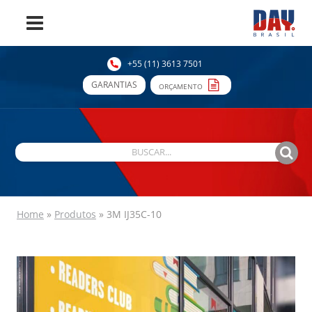
+55 (11) 3613 7501
GARANTIAS
ORÇAMENTO
Home
»
Produtos
»
3M IJ35C-10