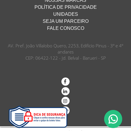
NOSSAS MARCAS
POLÍTICA DE PRIVACIDADE
UNIDADES
SEJA UM PARCEIRO
FALE CONOSCO
AV. Pref. João Villalobo Quero, 2253, Edifício Pinus - 3º e 4º
andares
CEP: 06422-122 - Jd. Belval - Barueri - SP
BLOG