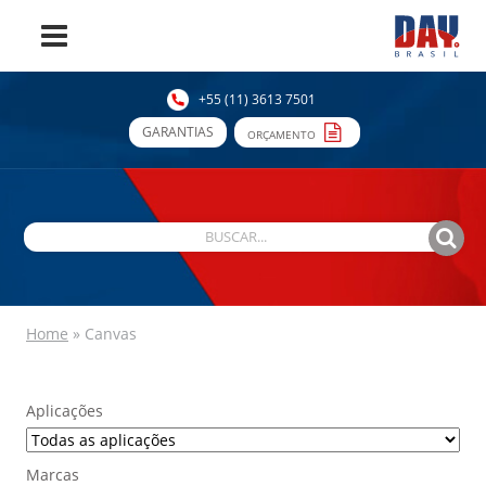
+55 (11) 3613 7501
GARANTIAS
ORÇAMENTO
Home
»
Canvas
Aplicações
Marcas