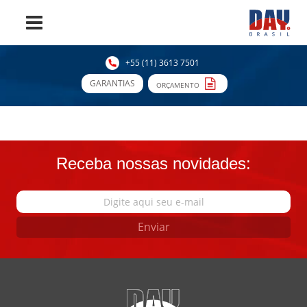
+55 (11) 3613 7501
GARANTIAS
ORÇAMENTO
Receba nossas novidades:
Enviar