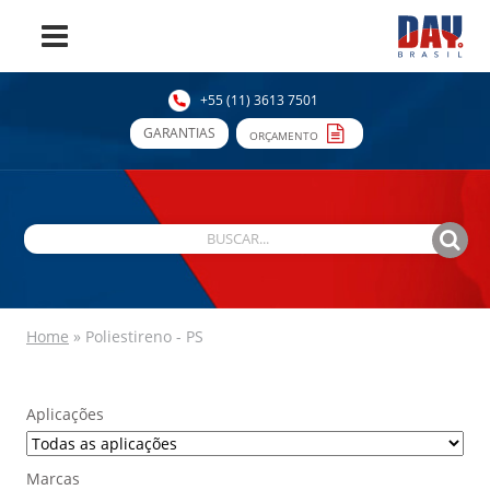
+55 (11) 3613 7501
GARANTIAS
ORÇAMENTO
Home
»
Poliestireno - PS
Aplicações
Marcas